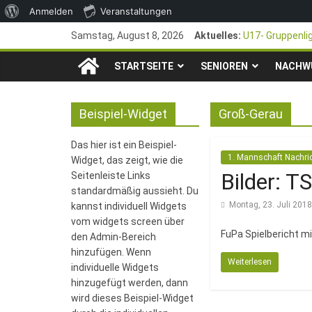
Über
Anmelden
Veranstaltungen
Zum
WordPress
Samstag, August 8, 2026
Aktuelles:
U17- Gruppenli
Inhalt
*U17-Junioren s
TSG
springen
STARTSEITE
SENIOREN
47. Otto Walter
NACHW
1. Mai – Chari
1846
Pfingstturnier 
Beispiel-Widget
Groß-Gerau
e.V.
Das hier ist ein Beispiel-
1. Mannschaft Nachri
Widget, das zeigt, wie die
Mainz-
Bilder: T
Seitenleiste Links
standardmäßig aussieht. Du
Montag, 23. Juli 2018
kannst individuell Widgets
Kastel
vom widgets screen über
FuPa Spielbericht mi
den Admin-Bereich
Fussballabteilung
hinzufügen. Wenn
Weiterlesen
individuelle Widgets
hinzugefügt werden, dann
wird dieses Beispiel-Widget