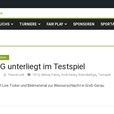
ga
teigen in die Gruppenliga auf*
 Pfingstturnier der TSG Kastel
UCHS
TURNIERE
FAIR PLAY
SPONSOREN
SPORT
ty-Fußballturnier für Hobbymannschaften
23. – 24.05.2026 – Restplätze noch frei
chten
SG unterliegt im Testspiel
,
,
,
,
,
Pascal Link
1819
Aktive
Fotos
Groß-Gerau
Kreisoberliga
Testspiel
t Live Ticker und Bildmaterial zur Wasserschlacht in Groß-Gerau.