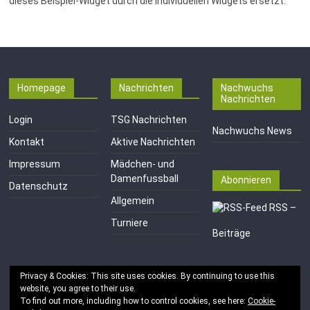
dieses Beispiel-Widget durch die individuellen Widgets ersetzt.
Homepage
Nachrichten
Nachwuchs
Nachrichten
Login
TSG Nachrichten
Nachwuchs News
Kontakt
Aktive Nachrichten
Impressum
Mädchen- und
Damenfussball
Abonnieren
Datenschutz
Allgemein
RSS –
Turniere
Beiträge
Privacy & Cookies: This site uses cookies. By continuing to use this
website, you agree to their use.
To find out more, including how to control cookies, see here:
Cookie-