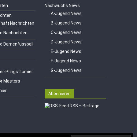
hten
Nachwuchs News
A-Jugend News
ichten
B-Jugend News
haft Nachrichten
C-Jugend News
en Nachrichten
D-Jugend News
d Damenfussball
E-Jugend News
F-Jugend News
G-Jugend News
er-Pfingstturnier
or Masters
nier
Abonnieren
RSS – Beiträge