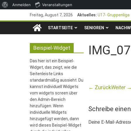
Über
Anmelden
Veranstaltungen
Zum
WordPress
Freitag, August 7, 2026
Aktuelles:
U17- Gruppenliga
Inhalt
*U17-Junioren ste
TSG
springen
STARTSEITE
SENIOREN
47. Otto Walter P
NACHW
1. Mai – Charity-
1846
Pfingstturnier 23
IMG_07
Beispiel-Widget
e.V.
Das hier ist ein Beispiel-
Widget, das zeigt, wie die
Mainz-
Seitenleiste Links
standardmäßig aussieht. Du
kannst individuell Widgets
← Zurück
Weiter 
Kastel
vom widgets screen über
den Admin-Bereich
Fussballabteilung
hinzufügen. Wenn
Schreibe eine
individuelle Widgets
hinzugefügt werden, dann
Deine E-Mail-Adresse
wird dieses Beispiel-Widget