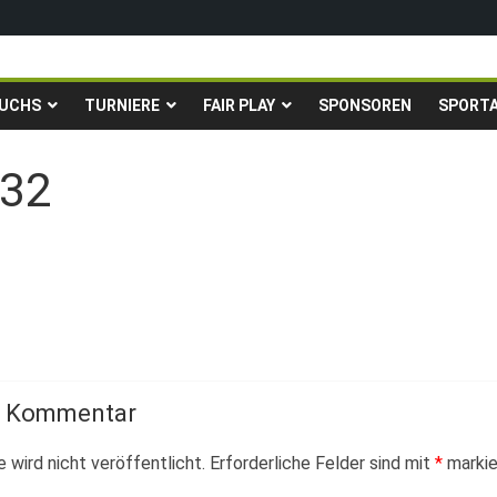
igen in die Gruppenliga auf*
fingstturnier der TSG Kastel
UCHS
TURNIERE
FAIR PLAY
SPONSOREN
SPORT
Fußballturnier für Hobbymannschaften
. – 24.05.2026 – Restplätze noch frei
32
→
n Kommentar
 wird nicht veröffentlicht.
Erforderliche Felder sind mit
*
markie