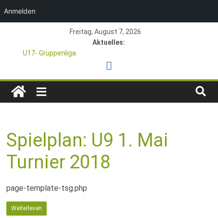
Anmelden
Zum
Freitag, August 7, 2026
Inhalt
Aktuelles:
springen
U17- Gruppenliga
*U17-Junioren steigen in die Gruppenliga auf*
47. Otto Walter Pfingstturnier der TSG Kastel
TSG
1. Mai – Charity-Fußballturnier für Hobbymannschaften
Pfingstturnier 23. – 24.05.2026 – Restplätze noch frei
1846
Spielplan: U9 1. Mai
e.V.
Turnier 2018
Mainz-
page-template-tsg.php
Kastel
Weiterlesen