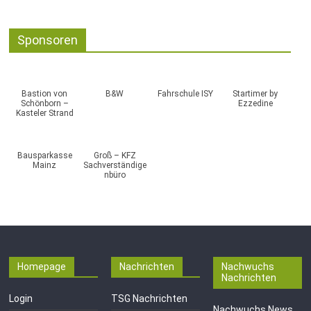
Sponsoren
Bastion von
B&W
Fahrschule ISY
Startimer by
Schönborn –
Ezzedine
Kasteler Strand
Bausparkasse
Groß – KFZ
Mainz
Sachverständige
nbüro
Homepage
Nachrichten
Nachwuchs
Nachrichten
Login
TSG Nachrichten
Nachwuchs News