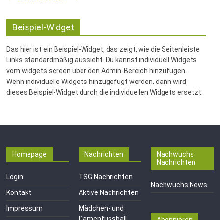
Fussballabteilung
Beispiel-Widget
Das hier ist ein Beispiel-Widget, das zeigt, wie die Seitenleiste
Links standardmäßig aussieht. Du kannst individuell Widgets
vom widgets screen über den Admin-Bereich hinzufügen.
Wenn individuelle Widgets hinzugefügt werden, dann wird
dieses Beispiel-Widget durch die individuellen Widgets ersetzt.
Homepage
Nachrichten
Nachwuchs
Nachrichten
Login
TSG Nachrichten
Nachwuchs News
Kontakt
Aktive Nachrichten
Impressum
Mädchen- und
Damenfussball
Abonnieren