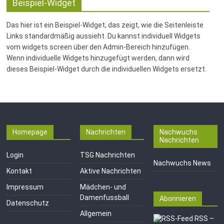
Fussballabteilung
Beispiel-Widget
Das hier ist ein Beispiel-Widget, das zeigt, wie die Seitenleiste
Links standardmäßig aussieht. Du kannst individuell Widgets
vom widgets screen über den Admin-Bereich hinzufügen.
Wenn individuelle Widgets hinzugefügt werden, dann wird
dieses Beispiel-Widget durch die individuellen Widgets ersetzt.
Homepage
Nachrichten
Nachwuchs
Nachrichten
Login
TSG Nachrichten
Nachwuchs News
Kontakt
Aktive Nachrichten
Impressum
Mädchen- und
Damenfussball
Abonnieren
Datenschutz
Allgemein
RSS –