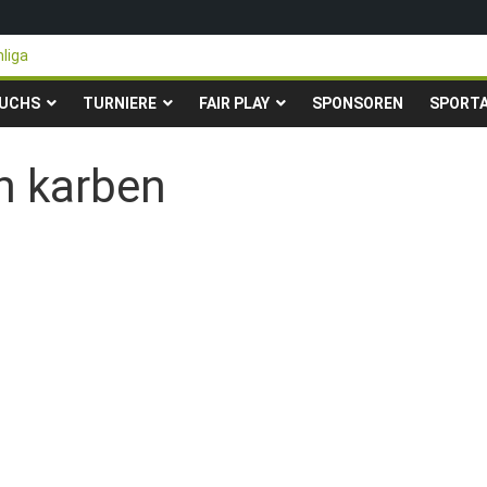
liga
n steigen in die Gruppenliga auf*
ter Pfingstturnier der TSG Kastel
UCHS
TURNIERE
FAIR PLAY
SPONSOREN
SPORT
rity-Fußballturnier für Hobbymannschaften
r 23. – 24.05.2026 – Restplätze noch frei
in karben
→