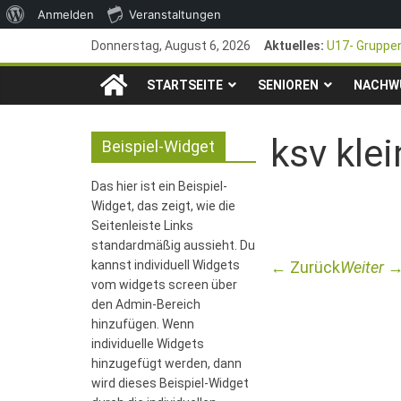
Über
Anmelden
Veranstaltungen
Zum
WordPress
Donnerstag, August 6, 2026
Aktuelles:
U17- Gruppen
Inhalt
*U17-Juniore
TSG
springen
STARTSEITE
SENIOREN
47. Otto Wal
NACHW
1. Mai – Cha
1846
Pfingstturnie
ksv kle
Beispiel-Widget
e.V.
Das hier ist ein Beispiel-
Widget, das zeigt, wie die
Mainz-
Seitenleiste Links
standardmäßig aussieht. Du
kannst individuell Widgets
← Zurück
Weiter 
Kastel
vom widgets screen über
den Admin-Bereich
Fussballabteilung
hinzufügen. Wenn
individuelle Widgets
hinzugefügt werden, dann
wird dieses Beispiel-Widget