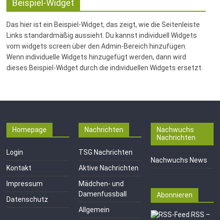
Fussballabteilung
Beispiel-Widget
Das hier ist ein Beispiel-Widget, das zeigt, wie die Seitenleiste
Links standardmäßig aussieht. Du kannst individuell Widgets
vom widgets screen über den Admin-Bereich hinzufügen.
Wenn individuelle Widgets hinzugefügt werden, dann wird
dieses Beispiel-Widget durch die individuellen Widgets ersetzt.
Homepage
Nachrichten
Nachwuchs
Nachrichten
Login
TSG Nachrichten
Nachwuchs News
Kontakt
Aktive Nachrichten
Impressum
Mädchen- und
Damenfussball
Abonnieren
Datenschutz
Allgemein
RSS –