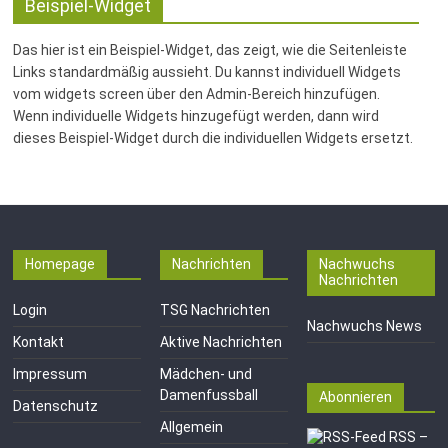
Fussballabteilung
Beispiel-Widget
Das hier ist ein Beispiel-Widget, das zeigt, wie die Seitenleiste
Links standardmäßig aussieht. Du kannst individuell Widgets
vom widgets screen über den Admin-Bereich hinzufügen.
Wenn individuelle Widgets hinzugefügt werden, dann wird
dieses Beispiel-Widget durch die individuellen Widgets ersetzt.
Homepage
Nachrichten
Nachwuchs
Nachrichten
Login
TSG Nachrichten
Nachwuchs News
Kontakt
Aktive Nachrichten
Impressum
Mädchen- und
Damenfussball
Abonnieren
Datenschutz
Allgemein
RSS –