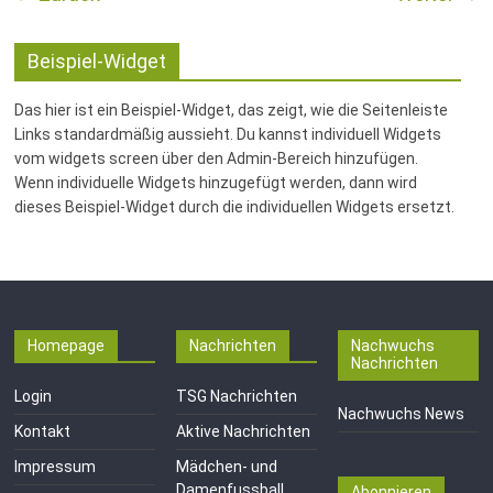
Fussballabteilung
Beispiel-Widget
Das hier ist ein Beispiel-Widget, das zeigt, wie die Seitenleiste
Links standardmäßig aussieht. Du kannst individuell Widgets
vom widgets screen über den Admin-Bereich hinzufügen.
Wenn individuelle Widgets hinzugefügt werden, dann wird
dieses Beispiel-Widget durch die individuellen Widgets ersetzt.
Homepage
Nachrichten
Nachwuchs
Nachrichten
Login
TSG Nachrichten
Nachwuchs News
Kontakt
Aktive Nachrichten
Impressum
Mädchen- und
Damenfussball
Abonnieren