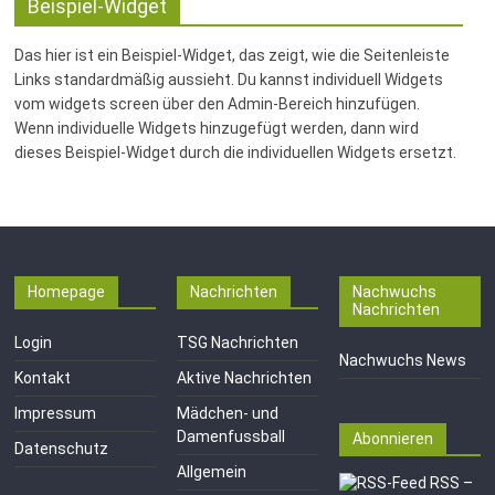
Fussballabteilung
Beispiel-Widget
Das hier ist ein Beispiel-Widget, das zeigt, wie die Seitenleiste
Links standardmäßig aussieht. Du kannst individuell Widgets
vom widgets screen über den Admin-Bereich hinzufügen.
Wenn individuelle Widgets hinzugefügt werden, dann wird
dieses Beispiel-Widget durch die individuellen Widgets ersetzt.
Homepage
Nachrichten
Nachwuchs
Nachrichten
Login
TSG Nachrichten
Nachwuchs News
Kontakt
Aktive Nachrichten
Impressum
Mädchen- und
Damenfussball
Abonnieren
Datenschutz
Allgemein
RSS –