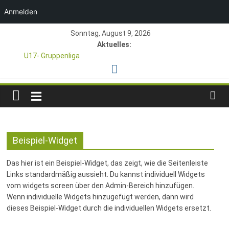
Anmelden
Zum
Sonntag, August 9, 2026
Inhalt
Aktuelles:
springen
U17- Gruppenliga
*U17-Junioren steigen in die Gruppenliga auf*
47. Otto Walter Pfingstturnier der TSG Kastel
TSG
1. Mai – Charity-Fußballturnier für Hobbymannschaften
Pfingstturnier 23. – 24.05.2026 – Restplätze noch frei
1846
Beispiel-Widget
e.V.
Das hier ist ein Beispiel-Widget, das zeigt, wie die Seitenleiste
Mainz-
Links standardmäßig aussieht. Du kannst individuell Widgets
vom widgets screen über den Admin-Bereich hinzufügen.
Wenn individuelle Widgets hinzugefügt werden, dann wird
Kastel
dieses Beispiel-Widget durch die individuellen Widgets ersetzt.