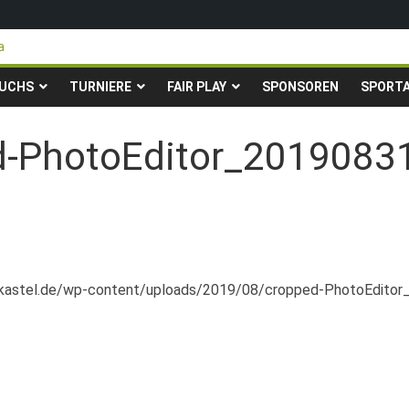
a
eigen in die Gruppenliga auf*
Pfingstturnier der TSG Kastel
UCHS
TURNIERE
FAIR PLAY
SPONSOREN
SPORT
y-Fußballturnier für Hobbymannschaften
3. – 24.05.2026 – Restplätze noch frei
d-PhotoEditor_2019083
sg-kastel.de/wp-content/uploads/2019/08/cropped-PhotoEdito