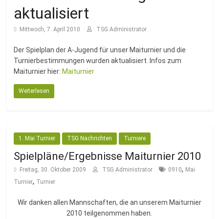
Fussballabteilung
aktualisiert
Mittwoch, 7. April 2010
TSG Administrator
Der Spielplan der A-Jugend für unser Maiturnier und die
Turnierbestimmungen wurden aktualisiert. Infos zum
Maiturnier hier:
Maiturnier
Weiterlesen
1. Mai Turnier
TSG Nachrichten
Turniere
Spielpläne/Ergebnisse Maiturnier 2010
,
Freitag, 30. Oktober 2009
TSG Administrator
0910
Mai
,
Turnier
Turnier
Wir danken allen Mannschaften, die an unserem Maiturnier
2010 teilgenommen haben.