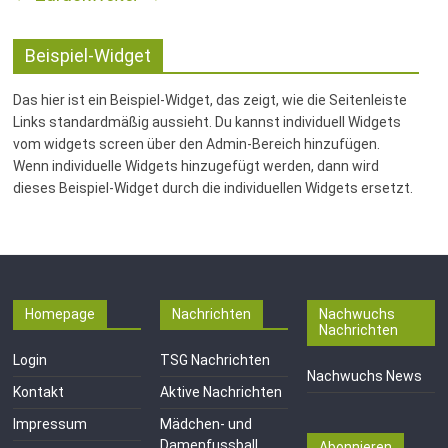
Fussballabteilung
Beispiel-Widget
Das hier ist ein Beispiel-Widget, das zeigt, wie die Seitenleiste
Links standardmäßig aussieht. Du kannst individuell Widgets
vom widgets screen über den Admin-Bereich hinzufügen.
Wenn individuelle Widgets hinzugefügt werden, dann wird
dieses Beispiel-Widget durch die individuellen Widgets ersetzt.
Homepage
Nachrichten
Nachwuchs
Nachrichten
Login
TSG Nachrichten
Nachwuchs News
Kontakt
Aktive Nachrichten
Impressum
Mädchen- und
Damenfussball
Abonnieren