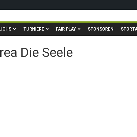
igen in die Gruppenliga auf*
fingstturnier der TSG Kastel
UCHS
TURNIERE
FAIR PLAY
SPONSOREN
SPORT
Fußballturnier für Hobbymannschaften
. – 24.05.2026 – Restplätze noch frei
ea Die Seele
→