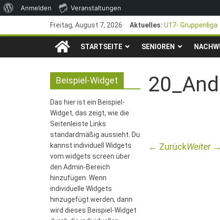
Über
Anmelden
Veranstaltungen
Zum
WordPress
Freitag, August 7, 2026
Aktuelles:
U17- Gruppenliga
Inhalt
*U17-Junioren ste
TSG
springen
STARTSEITE
SENIOREN
47. Otto Walter P
NACHW
1. Mai – Charity-
1846
Pfingstturnier 23
20_Andr
Beispiel-Widget
e.V.
Das hier ist ein Beispiel-
Widget, das zeigt, wie die
Mainz-
Seitenleiste Links
standardmäßig aussieht. Du
kannst individuell Widgets
← Zurück
Weiter 
Kastel
vom widgets screen über
den Admin-Bereich
Fussballabteilung
hinzufügen. Wenn
individuelle Widgets
hinzugefügt werden, dann
wird dieses Beispiel-Widget