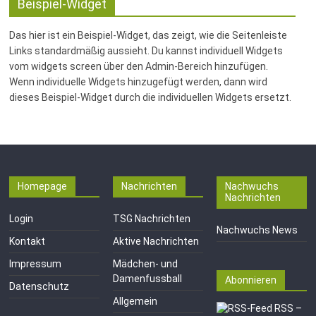
Fussballabteilung
Beispiel-Widget
Das hier ist ein Beispiel-Widget, das zeigt, wie die Seitenleiste
Links standardmäßig aussieht. Du kannst individuell Widgets
vom widgets screen über den Admin-Bereich hinzufügen.
Wenn individuelle Widgets hinzugefügt werden, dann wird
dieses Beispiel-Widget durch die individuellen Widgets ersetzt.
Homepage
Nachrichten
Nachwuchs
Nachrichten
Login
TSG Nachrichten
Nachwuchs News
Kontakt
Aktive Nachrichten
Impressum
Mädchen- und
Damenfussball
Abonnieren
Datenschutz
Allgemein
RSS –