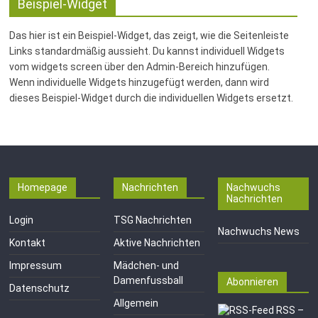
Fussballabteilung
Beispiel-Widget
Das hier ist ein Beispiel-Widget, das zeigt, wie die Seitenleiste
Links standardmäßig aussieht. Du kannst individuell Widgets
vom widgets screen über den Admin-Bereich hinzufügen.
Wenn individuelle Widgets hinzugefügt werden, dann wird
dieses Beispiel-Widget durch die individuellen Widgets ersetzt.
Homepage
Nachrichten
Nachwuchs
Nachrichten
Login
TSG Nachrichten
Nachwuchs News
Kontakt
Aktive Nachrichten
Impressum
Mädchen- und
Damenfussball
Abonnieren
Datenschutz
Allgemein
RSS –