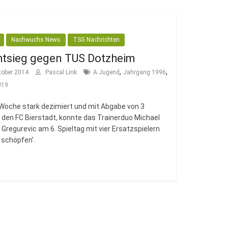
Nachwuchs News
TSG Nachrichten
chtsieg gegen TUS Dotzheim
,
,
tober 2014
Pascal Link
A Jugend
Jahrgang 1996
U19
 Woche stark dezimiert und mit Abgabe von 3
den FC Bierstadt, konnte das Trainerduo Michael
 Gregurevic am 6. Spieltag mit vier Ersatzspielern
n schöpfen’.