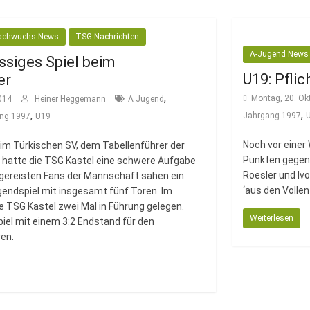
achwuchs News
TSG Nachrichten
A-Jugend News
ssiges Spiel beim
U19: Pfli
er
,
Montag, 20. Ok
2014
Heiner Heggemann
A Jugend
,
,
Jahrgang 1997
ng 1997
U19
Noch vor einer
im Türkischen SV, dem Tabellenführer der
Punkten gegen 
, hatte die TSG Kastel eine schwere Aufgabe
Roesler und Ivo
tgereisten Fans der Mannschaft sahen ein
‘aus den Volle
endspiel mit insgesamt fünf Toren. Im
ie TSG Kastel zwei Mal in Führung gelegen.
Weiterlesen
piel mit einem 3:2 Endstand für den
ren.