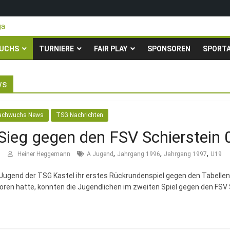
ga
teigen in die Gruppenliga auf*
 Pfingstturnier der TSG Kastel
UCHS
TURNIERE
FAIR PLAY
SPONSOREN
SPORT
ty-Fußballturnier für Hobbymannschaften
23. – 24.05.2026 – Restplätze noch frei
ws
achwuchs News
TSG Nachrichten
Sieg gegen den FSV Schierstein 
,
,
,
5
Heiner Heggemann
A Jugend
Jahrgang 1996
Jahrgang 1997
U19
ugend der TSG Kastel ihr erstes Rückrundenspiel gegen den Tabellen
loren hatte, konnten die Jugendlichen im zweiten Spiel gegen den FSV