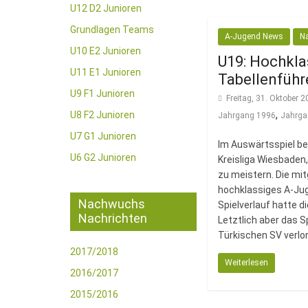
U12 D2 Junioren
Grundlagen Teams
A-Jugend News
N
U10 E2 Junioren
U19: Hochkla
U11 E1 Junioren
Tabellenführ
U9 F1 Junioren
Freitag, 31. Oktober 
,
U8 F2 Junioren
Jahrgang 1996
Jahrga
U7 G1 Junioren
Im Auswärtsspiel be
U6 G2 Junioren
Kreisliga Wiesbaden
zu meistern. Die mi
hochklassiges A-Jug
Nachwuchs
Spielverlauf hatte d
Nachrichten
Letztlich aber das S
Türkischen SV verlo
2017/2018
Weiterlesen
2016/2017
2015/2016