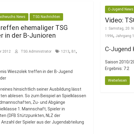
C-Jugend News
achwuchs News
TSG Nachrichten
Video: TS
reffen ehemaliger TSG
Samstag, 20. 
r in der B-Junioren
,
1996
Jahrgang 
C-Jugend 
,
,
er 2012
TSG Administrator
1213
B1
Saison 2010/2
Ergebnis: 7:2
enis Wieszolek treffen in der B-Jugend
nder
Weiterlesen
ereines hinsichtlich seiner Ausbildung lässt
nkten ablesen. So zum Beispiel an Spielklassen
ndmannschaften, Zu- und Abgänge
elklasse 1. Mannschaft, Spieler in
n (DFB Stützpunkten, NLZ der
, Anzahl der Spieler aus der Jugendabteilung