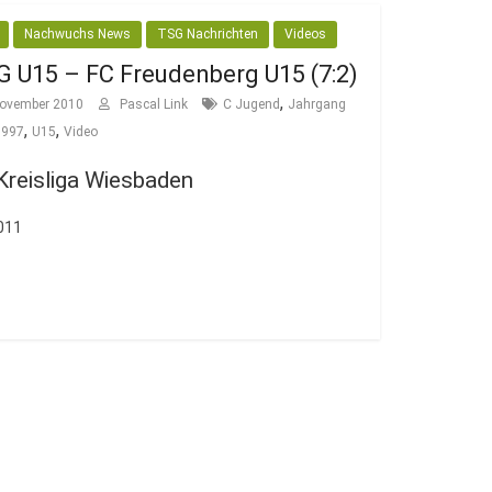
Nachwuchs News
TSG Nachrichten
Videos
G U15 – FC Freudenberg U15 (7:2)
,
November 2010
Pascal Link
C Jugend
Jahrgang
,
,
1997
U15
Video
Kreisliga Wiesbaden
011