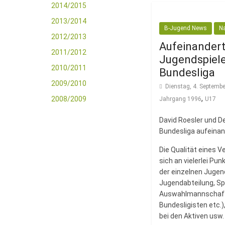
2014/2015
2013/2014
B-Jugend News
N
2012/2013
Aufeinandert
2011/2012
Jugendspiele
2010/2011
Bundesliga
2009/2010
Dienstag, 4. Septemb
,
2008/2009
Jahrgang 1996
U17
David Roesler und D
Bundesliga aufeina
Die Qualität eines V
sich an vielerlei Pu
der einzelnen Juge
Jugendabteilung, Spi
Auswahlmannschafte
Bundesligisten etc.)
bei den Aktiven usw.