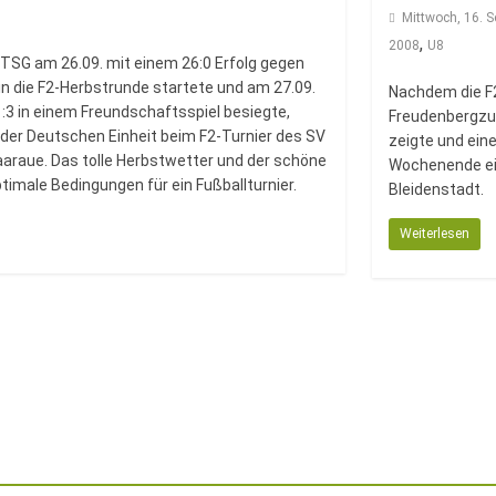
Mittwoch, 16. 
,
2008
U8
TSG am 26.09. mit einem 26:0 Erfolg gegen
n die F2-Herbstrunde startete und am 27.09.
Nachdem die F2
:3 in einem Freundschaftsspiel besiegte,
Freudenberg
zu
der Deutschen Einheit beim F2-Turnier des SV
zeigte und ein
araue. Das tolle Herbstwetter und der schöne
Wochenende ein
imale Bedingungen für ein Fußballturnier.
Bleidenstadt.
Weiterlesen
→