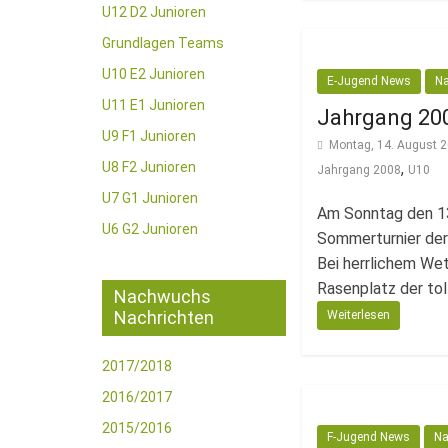
U12 D2 Junioren
Grundlagen Teams
U10 E2 Junioren
E-Jugend News
N
U11 E1 Junioren
Jahrgang 2008
U9 F1 Junioren
Montag, 14. August 
U8 F2 Junioren
,
Jahrgang 2008
U10
U7 G1 Junioren
Am Sonntag den 1
U6 G2 Junioren
Sommerturnier der 
Bei herrlichem Wet
Rasenplatz der tol
Nachwuchs
Nachrichten
Weiterlesen
2017/2018
2016/2017
2015/2016
F-Jugend News
Na