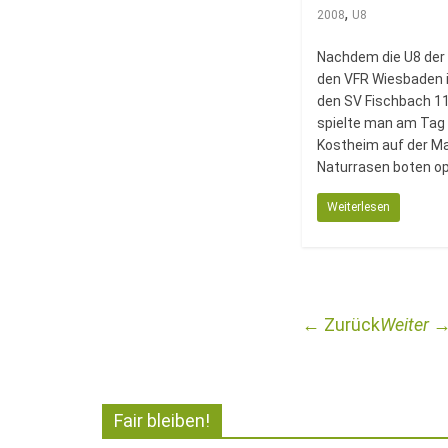
,
2008
U8
Nachdem die U8 der 
den VFR Wiesbaden i
den SV Fischbach 11
spielte man am Tag 
Kostheim auf der Ma
Naturrasen boten opt
Weiterlesen
← Zurück
Weiter 
Fair bleiben!