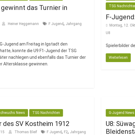
 gewinnt das Turnier in
TSG Nachrichte
F-Jugend:
,
Heiner Heggemann
F Jugend
Jahrgang
Montag, 12. Ok
U8
-Jugend am Freitag in Igstadt den
Spielerbilder 
 hatte, konnte die U9 F1-Jugend der TSG
äter nachlegen und ebenfalls das Turnier der
Weiterlesen
rer Altersklasse gewinnen.
chwuchs News
TSG Nachrichten
G-Jugend News
er des SV Kostheim 1912
U8: Süwag
Bleidenst
,
,
015
Thomas Bleif
F Jugend
F2
Jahrgang