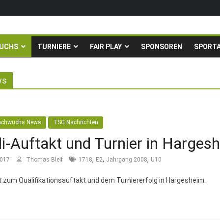
igen in die Gruppenliga auf*
fingstturnier der TSG Kastel
UCHS
TURNIERE
FAIR PLAY
SPONSOREN
SPORT
Fußballturnier für Hobbymannschaften
. – 24.05.2026 – Restplätze noch frei
ws
achwuchs News
TSG Nachrichten
i-Auftakt und Turnier in Harges
,
,
,
2017
Thomas Bleif
1718
E2
Jahrgang 2008
U10
zum Qualifikationsauftakt und dem Turniererfolg in Hargesheim.