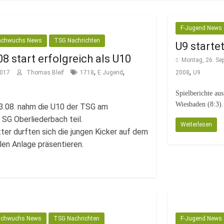
F-Jugend News
achwuchs News
TSG Nachrichten
U9 starte
 start erfolgreich als U10
Montag, 26. Se
,
,
,
2017
Thomas Bleif
1718
E Jugend
2008
U9
Spielberichte au
Wiesbaden (8:3)
3.08. nahm die U10 der TSG am
SG Oberliederbach teil.
Weiterlesen
ter durften sich die jungen Kicker auf dem
len Anlage präsentieren.
chwuchs News
TSG Nachrichten
F-Jugend News