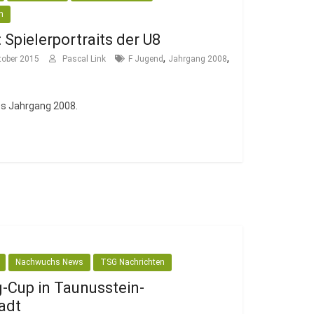
n
 Spielerportraits der U8
,
,
tober 2015
Pascal Link
F Jugend
Jahrgang 2008
des Jahrgang 2008.
Nachwuchs News
TSG Nachrichten
-Cup in Taunusstein-
adt